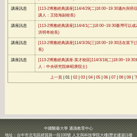
講座訊息
[113-2博雅經典講座]114/4/29(二)18:00~19:30
講人：王陸海副校長)
講座訊息
[113-2博雅經典講座]114/4/1(二)18:00~19:30臺
洪明奇校長)
講座訊息
[113-2博雅經典講座]114/3/26(三)18:00~19:30
長)
講座訊息
[113-2博雅經典講座-英才校區]114/3/18(二)18:00~1
人：中央研究院林昭庚院士)
上一頁
|
01
|
02
|
03
|
04
|
05
|
06
|
07
|
08
|
09
|
中國醫藥大學 通識教育中心
地址：台中市北屯區經貿路一段100號 人文與科技學院大樓(歷史建築)1樓