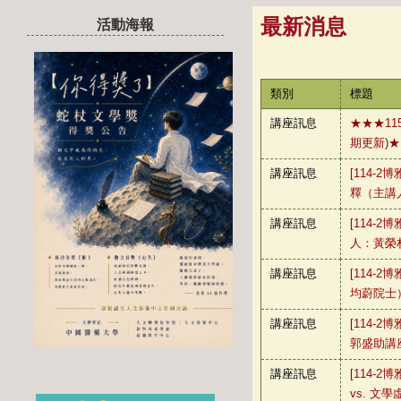
最新消息
活動海報
類別
標題
講座訊息
★★★115
期更新)
講座訊息
[114-2
釋（主講
講座訊息
[114-2
人：黃榮
講座訊息
[114-2
均蔚院士
講座訊息
[114-2
郭盛助講
講座訊息
[114-2
vs. 