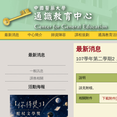
最新消息
中心簡介
師資陣容
課程規劃
通識教育活
最新消息
最新消息
107學年第二學期2
一般訊息
說明
課務相關
活動海報
請見附檔。
相關附件
下載附件[