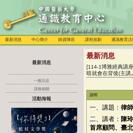
最新消息
中心簡介
師資陣容
課程規劃
通識教育活
最新消息
最新消息
[114-1博雅經典講座
暗就會在背後(主講
一般訊息
課務相關
說明
活動海報
一、講題：
律
二、講者：
陳
首席顧問、臺