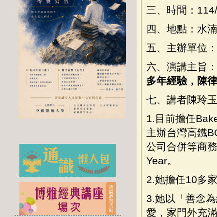
三、時間：114/10
四、地點：水湳
五、主辦單位
六、演講主旨
多年經驗，陳
七、講者陳玲
1.目前擔任Ba
主辦台灣高鐵B
公司合併等商務案件。
Year。
2.她擔任10
3.她以「善念
愛，家門外充滿