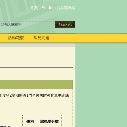
首頁
English
與我聯絡
活動花絮
常見問題
4學年度第2學期開設1門全民國防教育軍事訓練
修別
認抵學分數