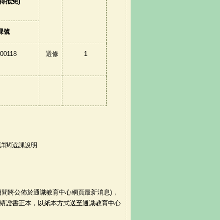
得抵免)
課號
00118
選修
1
詳閱選課說明
期間將公佈於通識教育中心網頁最新消息)，
成績證書正本，以紙本方式送至通識教育中心