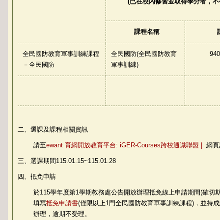
(已在校內修習並取得學分者，不
課程名稱
全民國防教育軍事訓練課程
全民國防(全民國防教育
940
－全民國防
軍事訓練)
二、選課及課程相關資訊
請至
ewant 育網開放教育平台: iGER-Courses跨校通識聯盟 |
網頁
三、選課期間115.01.15~115.01.28
四、抵免申請
於115學年度第1學期教務處公告開放辦理抵免線上申請期間(確切
填寫
抵免申請書
(僅限以上1門全民國防教育軍事訓練課程)，並持
辦理，逾期不受理。