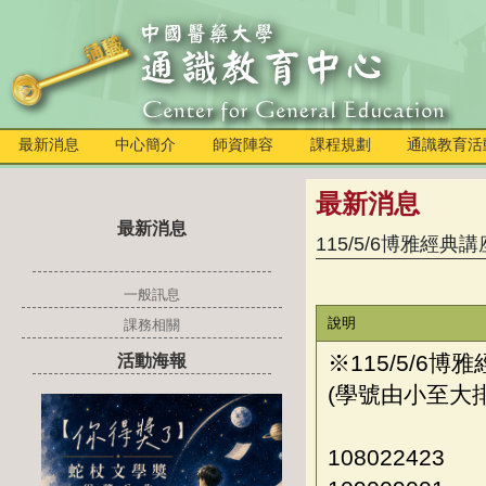
最新消息
中心簡介
師資陣容
課程規劃
通識教育活
最新消息
最新消息
115/5/6博雅經典
一般訊息
說明
課務相關
※115/5/6
活動海報
(學號由小至大
108022423