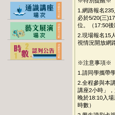
※特別提醒※
1.
網路報名
235
必於
5/20(
三
)1
位。（
17:50
後
2.
現場報名
15
視情況開放網
※注意事項※
1.
請同學攜帶
2.
全程參與本
講座
2
小時」，
晚於
18:10
入場
時數）