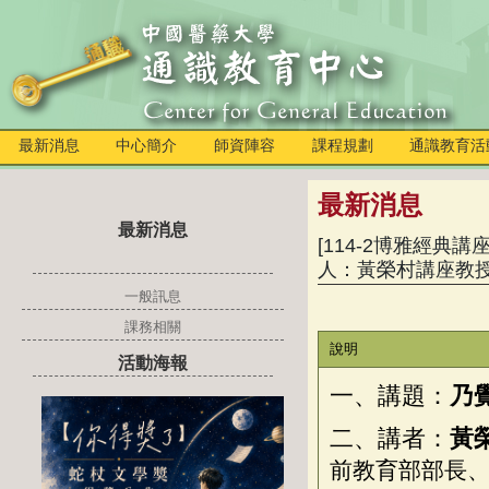
最新消息
中心簡介
師資陣容
課程規劃
通識教育活
最新消息
最新消息
[114-2博雅經典講座
人：黃榮村講座教
一般訊息
課務相關
說明
活動海報
一、講題：
乃
二、講者：
黃
前教育部部長