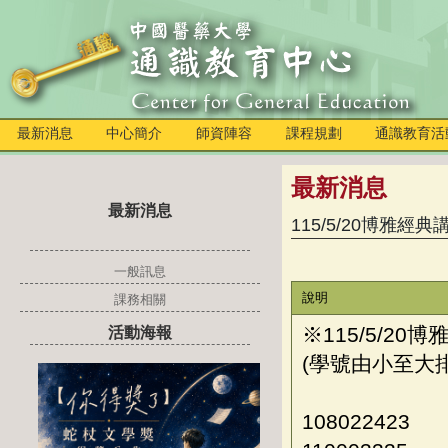
最新消息
中心簡介
師資陣容
課程規劃
通識教育活
最新消息
最新消息
115/5/20博雅經
一般訊息
說明
課務相關
※115/5/2
活動海報
(學號由小至大
108022423