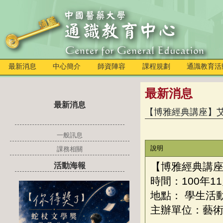
最新消息
中心簡介
師資陣容
課程規劃
通識教育活
最新消息
最新消息
【博雅經典講座】
一般訊息
說明
課務相關
【博雅經典講
活動海報
時間：
100年1
地點： 學生活動
主辦單位：藝