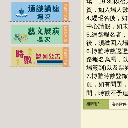
場。19:30
質，如入場人
4.經報名後，
中心請假，如
5.網路報名者
後，須繳回入場
6.博雅時數認
路報名為憑，以
場簽到)以及票
7.博雅時數登
頁，如有問題，
間，時數不予
相關附件
沒有附件