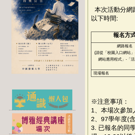
本次活動分網
以下時間:
報名方
網路報名
(請從「校園入口網站」
網站應用程式」
-
「活
現場報名
※注意事項：
1、本場次參加
2、97學年度
3. 已報名的同學