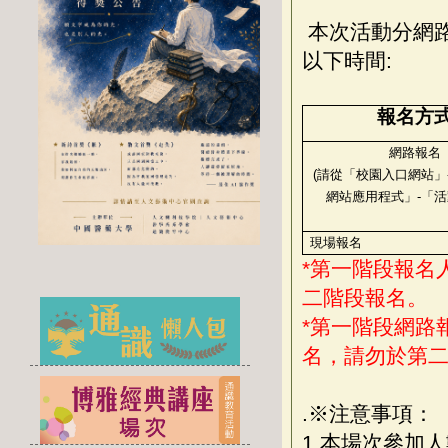
本次活動分網
以下時間:
報名方
網路報名
(請從「校園入口網站」
網站應用程式」
-
「活
現場報名
*
第一階段報名
二階段報名。
*
第一階段網路報
名，請勿於第二
.※注意事項：
1.本場次參加人