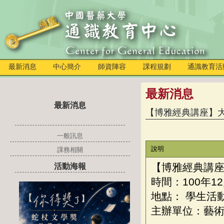
最新消息
中心簡介
師資陣容
課程規劃
通識教育活
最新消息
最新消息
【博雅經典講座】
一般訊息
說明
課務相關
【博雅經典講
活動海報
時間：
100年1
地點： 學生活動
主辦單位：藝