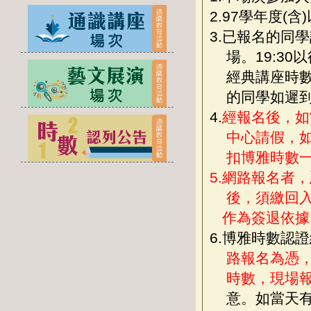
2.97學年度
3.已報名的同學
場。19:3
經典講座時數
的同學如遲
4.
經報名後，如
中心請假，
扣博雅時數一
5.
網路報名者，
後，須繳回
作為簽退依據
6.博雅時數認
路報名為憑
時數，現場報
意。如當天