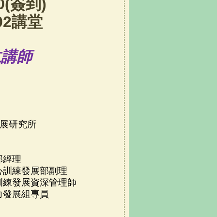
(
簽到
)
02
講堂
仁
講師
展研究所
部
經理
心
訓練發展部
副理
訓練發展資深管理師
力發展組專員