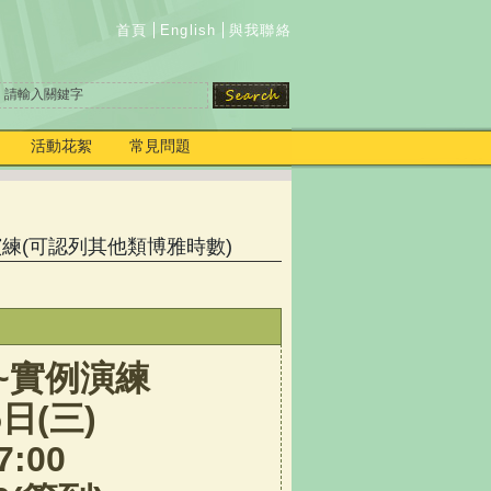
首頁
English
與我聯絡
活動花絮
常見問題
練(可認列其他類博雅時數)
~
實例演練
5
日
(
三
)
7:00