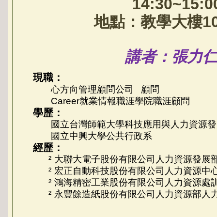
14:30~15:00
地點：教學大樓
1
講者：
張力
現
職：
心方向管理顧問公司
顧問
Career
就業情報
職涯學院
職涯顧問
學
歷：
國立台灣師範大學科技應用與人力資源發
國立中興大學公共行政系
經
歷：
²
大聯大電子股份有限公司
人力資源發展
²
宏正自動科技股份有限公司
人力資源中
²
鴻海精密工業股份有限公司
人力資源處
²
永豐餘造紙股份有限公司
人力資源部
人