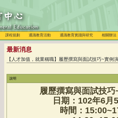
課程規劃
通識教育活動
通識教育實踐與研究
相關辦法
最新消息
【人才加值，就業稱職】履歷撰寫與面試技巧~實例演
說明
履歷撰寫與面試技巧
日期：
102
年
6
月
時間：
15:00~1