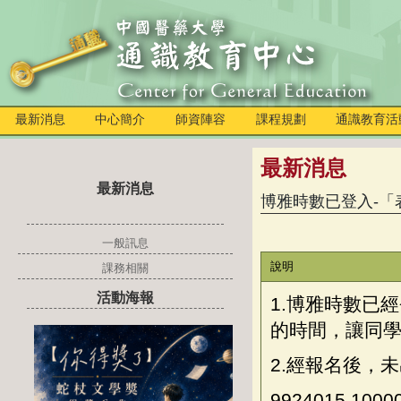
最新消息
中心簡介
師資陣容
課程規劃
通識教育活
最新消息
最新消息
博雅時數已登入-「
一般訊息
說明
課務相關
活動海報
1.博雅時數已經
的時間，讓同學
2.經報名後，
9924015 1000