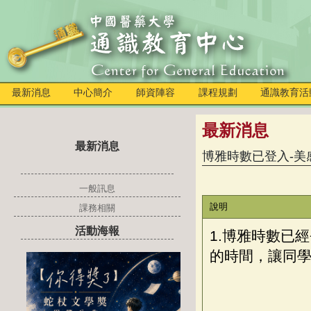
最新消息
中心簡介
師資陣容
課程規劃
通識教育活
最新消息
最新消息
博雅時數已登入-美感
一般訊息
說明
課務相關
活動海報
1.博雅時數已經
的時間，讓同學