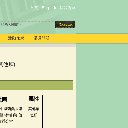
首頁
English
與我聯絡
活動花絮
常見問題
其他類)
屬性
社團
中國醫藥大學
其他單
醫材轉譯加值
位類
畫辦公室