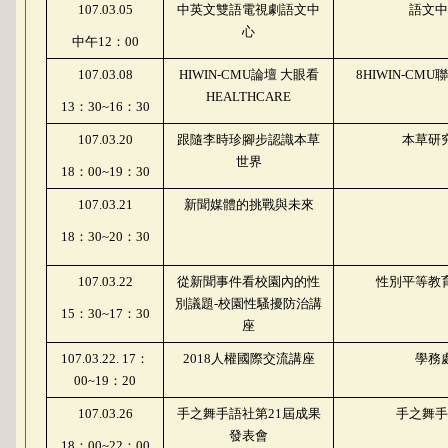
107.03.05
中英文雙語電視劇語文中
語文中
心
中午
12
：
00
107.03.08
HIWIN-CMU
論壇 大眼看
8HIWIN-CMU
聯
HEALTHCARE
13
：
30~16
：
30
107.03.20
跟隨李時珍腳步認識本草
本草研
世界
18
：
00~19
：
30
107.03.21
新聞媒體的挑戰與未來
18
：
30~20
：
30
107.03.22
從新聞事件看校園內的性
性別平等教
別議題
-
校園性騷擾防治講
15
：
30~17
：
30
座
107.03.22. 17
：
2018
人權國際交流講座
學務
00~19
：
20
107.03.26
手之舞手語社第
21
屆成果
手之舞手
發表會
18
：
00~22
：
00