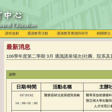
課程規劃
通識教育活動
通識教育實踐與研究
相關辦法
最新消息
106學年度第二學期 3月 通識講座場次(社團、院系及
說明
日期
/
時間
活動名稱
主辦
107.03.02
醫療器材法規基礎與策略
醫學系放射腫瘤科
暨亞洲大學生醫與
14
：
00~16
：
00
人才培育計