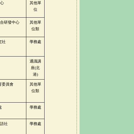
心
其他單
位
合研發中心
其他單
位類
究社
學務處
通識講
座
(
北
港
)
育委員會
其他單
位類
處
學務處
語社
學務處