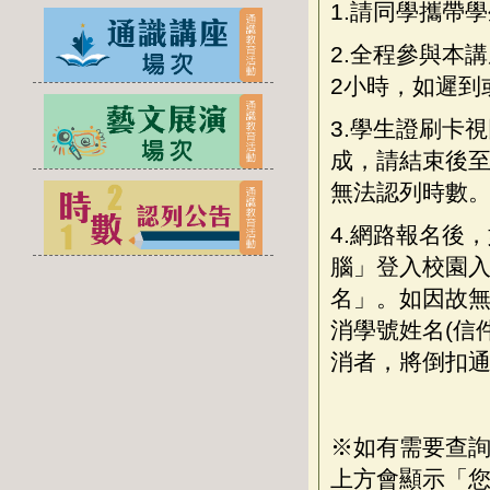
1.請同學攜帶學
2.全程參與本
2小時，如遲到
3.學生證刷卡
成，請結束後
無法認列時數
4.網路報名後
腦」登入校園入口
名」。如因故無法自
消學號姓名(信
消者，將倒扣通
※如有需要查
上方會顯示「您