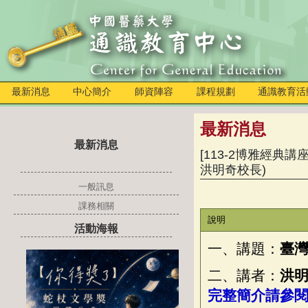
最新消息
中心簡介
師資陣容
課程規劃
通識教育活
最新消息
最新消息
[113-2博雅經典講座
洪明奇校長)
一般訊息
課務相關
說明
活動海報
一、講題：
臺
二、講者：
洪
完整簡介請參